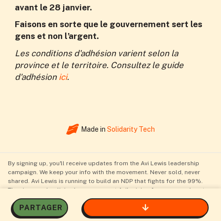
avant le 28 janvier.
Faisons en sorte que le gouvernement sert les
gens et non l’argent.
Les conditions d'adhésion varient selon la
province et le territoire. Consultez le guide
d'adhésion
ici
.
Made in
Solidarity Tech
By signing up, you'll receive updates from the Avi Lewis leadership
campaign. We keep your info with the movement. Never sold, never
shared. Avi Lewis is running to build an NDP that fights for the 99%.
The views and policies here represent Avi's vision for a renewed party
and do not necessarily represent current New Democratic Party or NDP
PARTAGER
Caucus positions. Authorized by the Financial Agent for the Avi Lewis
NDP Leadership Campaign ·
Privacy Policy